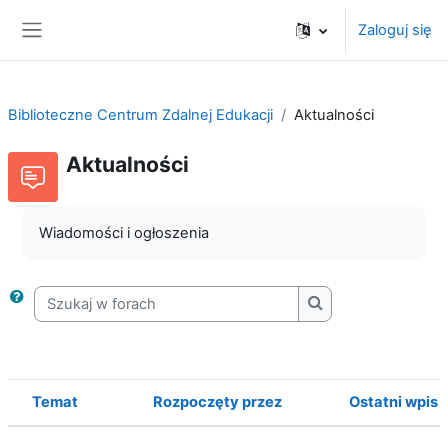
Przejdź do głównej zawartości
Zaloguj się
Panel boczny
Biblioteczne Centrum Zdalnej Edukacji
Aktualności
Aktualności
Wiadomości i ogłoszenia
Szukaj w forach
Szukaj w forach
Temat
Rozpoczęty przez
Ostatni wpis
Status
Lista dyskusji. Wyświetlam {$a ->coun