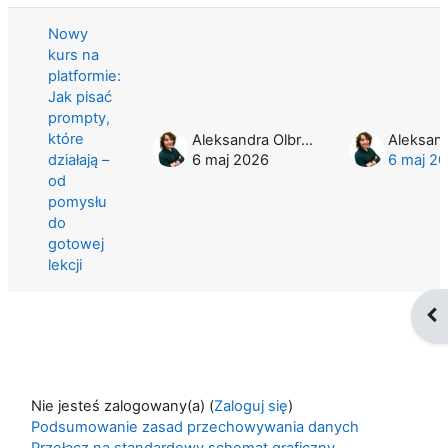
Nowy
kurs na
platformie:
Jak pisać
prompty,
które
Aleksandra Olbryś
działają –
6 maj 2026
6 maj 2
od
pomysłu
do
gotowej
lekcji
Otw
Nie jesteś zalogowany(a) (
Zaloguj się
)
Podsumowanie zasad przechowywania danych
Przełącz na standardowy schemat graficzny