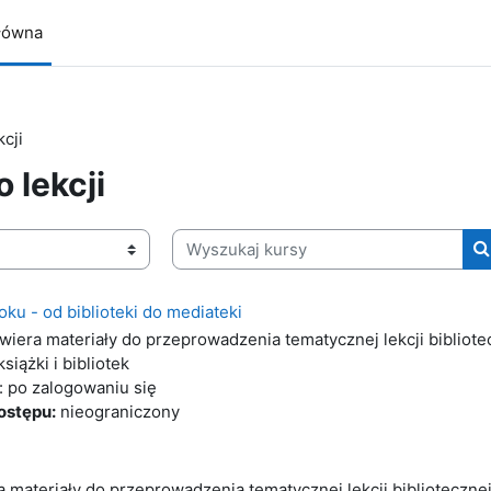
łówna
kcji
 lekcji
Wyszukaj kursy
W
ku - od biblioteki do mediateki
wiera materiały do przeprowadzenia tematycznej lekcji bibliotec
siążki i bibliotek
: po zalogowaniu się
ostępu:
nieograniczony
 materiały do przeprowadzenia tematycznej lekcji bibliotecznej