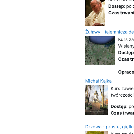
Dostęp
: po
Czas trwani
Żuławy - tajemnicza de
Kurs za
Wiślan
Dostęp
Czas t
Opraco
Michał Kajka
Kurs zawie
twórczości
Dostęp
: p
Czas trwan
Drzewa - proste, giętk