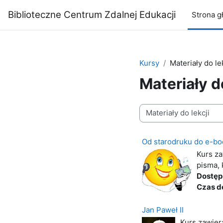
Przejdź do głównej zawartości
Biblioteczne Centrum Zdalnej Edukacji
Strona g
Kursy
Materiały do le
Materiały do
Kategorie kursów
Od starodruku do e-boo
Kurs za
pisma, k
Dostęp
Czas d
Jan Paweł II
Kurs zawiera