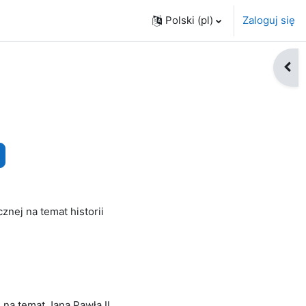
Polski ‎(pl)‎
Zaloguj się
Otwó
yszukaj kursy
znej na temat historii
 na temat Jana Pawła II